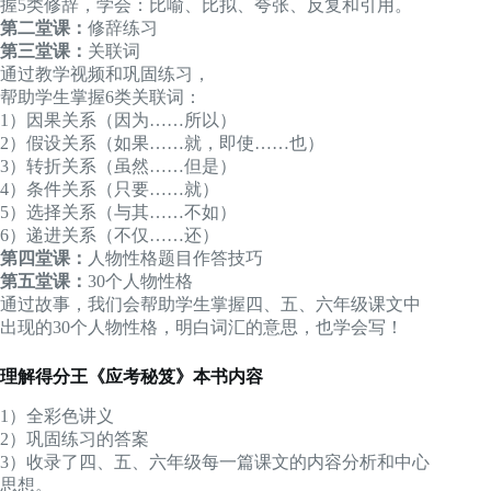
握5类修辞，学会：比喻、比拟、夸张、反复和引用。
第二堂课：
修辞练习
第三堂课：
关联词
通过教学视频和巩固练习，
帮助学生掌握6类关联词：
1）因果关系（因为……所以）
2）假设关系（如果……就，即使……也）
3）转折关系（虽然……但是）
4）条件关系（只要……就）
5）选择关系（与其……不如）
6）递进关系（不仅……还）
第四堂课：
人物性格题目作答技巧
第五堂课：
30个人物性格
通过故事，我们会帮助学生掌握四、五、六年级课文中
出现的30个人物性格，明白词汇的意思，也学会写！
理解得分王《应考秘笈》本书内容
1）全彩色讲义
2）巩固练习的答案
3）收录了四、五、六年级每一篇课文的内容分析和中心
思想。