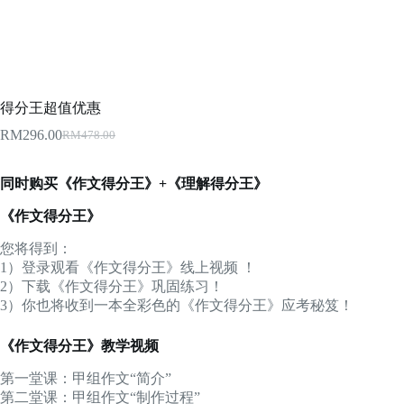
得分王超值优惠
RM
296.00
RM
478.00
Original
Current
price
price
was:
is:
同时购买《作文得分王》+《理解得分王》
RM478.00.
RM296.00.
《作文得分王》
您将得到：
1）登录观看《作文得分王》线上视频 ！
2）下载《作文得分王》巩固练习！
3）你也将收到一本全彩色的《作文得分王》应考秘笈！
《作文得分王》教学视频
第一堂课：甲组作文“简介”
第二堂课：甲组作文“制作过程”